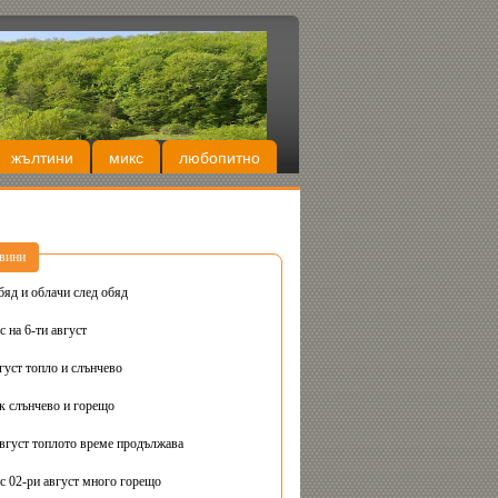
жълтини
микс
любопитно
вини
бяд и облачи след обяд
 на 6-ти август
густ топло и слънчево
Днес вторник слънчево и горещо
август топлото време продължава
с 02-ри август много горещо