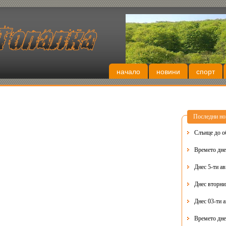
начало
новини
спорт
Последни но
Слънце до о
Времето днес
Днес 5-ти ав
Днес 03-ти 
Времето дне