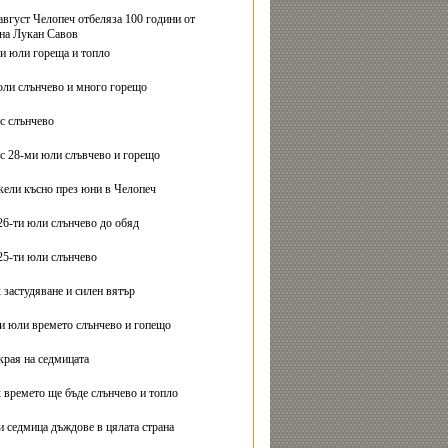
август Челопеч отбеляза 100 години от
на Лукан Савов
ви юли гореща и топло
юли слънчево и много горещо
с слънчево
с 28-ми юли слъвчево и горещо
ели късно през юни в Челопеч
26-ти юли слънчево до обяд
25-ти юли слънчево
 застудяване и силен вятър
ти юли времето слънчево и гопещо
края на седмицата
 времето ще бъде слънчево и топло
и седмица дъждове в цялата страна