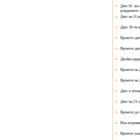
Днес 01 -ви 
рождението 
Днес на 31-
Днес 30-ти 
Времето дне
Времето дне
Двойка щърк
Времето на 
Времето на 
Днес в петък
Днес на 23-
Времето до 
Във вторник
Времето таз