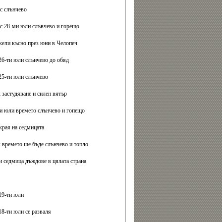
с слънчево
с 28-ми юли слъвчево и горещо
ели късно през юни в Челопеч
26-ти юли слънчево до обяд
25-ти юли слънчево
 застудяване и силен вятър
ти юли времето слънчево и гопещо
края на седмицата
 времето ще бъде слънчево и топло
и седмица дъждове в цялата страна
19-ти юли
18-ти юли се разваля