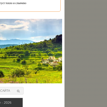
густ топло и слънчево