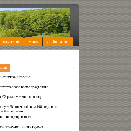
жълтини
микс
любопитно
вини
Днес вторник слънчево и горещо
август топлото време продължава
с 02-ри август много горещо
август Челопеч отбеляза 100 години от
на Лукан Савов
ви юли гореща и топло
юли слънчево и много горещо