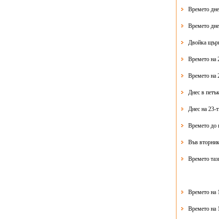
Времето дне
Времето дне
Двойка щърк
Времето на 
Времето на 
Днес в петък
Днес на 23-
Времето до 
Във вторник
Времето таз
Времето на 
Времето на 