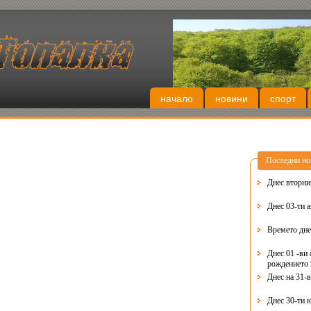
начало
новини
спорт
Последни но
Днес 03-ти 
Времето дне
Днес 01 -ви 
рождението 
Днес на 31-
Днес 30-ти 