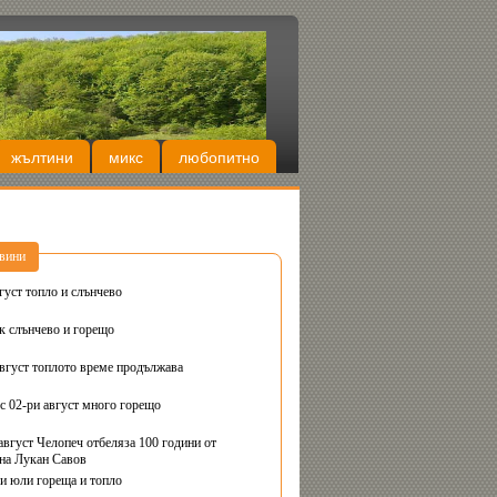
жълтини
микс
любопитно
вини
густ топло и слънчево
Днес вторник слънчево и горещо
август топлото време продължава
с 02-ри август много горещо
август Челопеч отбеляза 100 години от
на Лукан Савов
ви юли гореща и топло