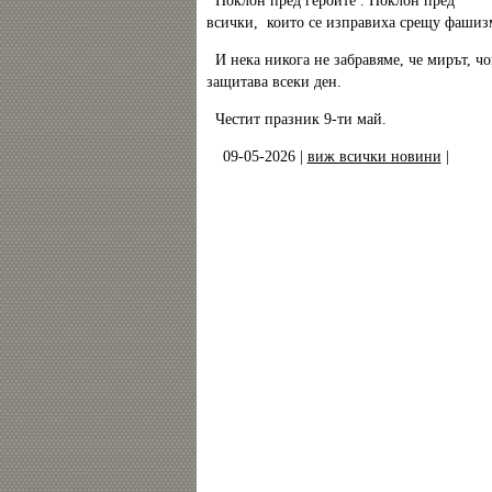
Поклон пред героите . Поклон пред
всички, които се изправиха срещу фаши
И нека никога не забравяме, че мирът, чов
защитава всеки ден.
Честит празник 9-ти май.
09-05-2026 |
виж всички новини
|