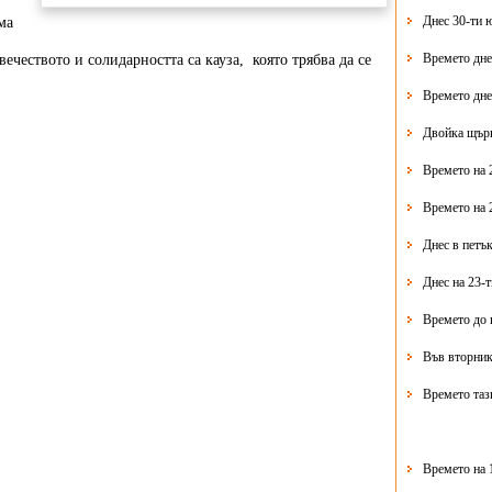
Днес 30-ти 
зма
Времето дне
ечеството и солидарността са кауза, която трябва да се
Времето дне
Двойка щърк
Времето на 
Времето на 
Днес в петък
Днес на 23-
Времето до 
Във вторник
Времето таз
Времето на 