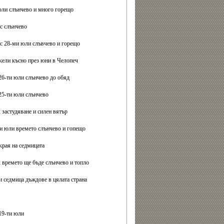
юли слънчево и много горещо
с слънчево
с 28-ми юли слъвчево и горещо
ели късно през юни в Челопеч
26-ти юли слънчево до обяд
25-ти юли слънчево
 застудяване и силен вятър
ти юли времето слънчево и гопещо
края на седмицата
 времето ще бъде слънчево и топло
и седмица дъждове в цялата страна
19-ти юли