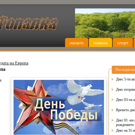
начало
новини
спорт
едата на Европа
опа
Последни но
Днес 5-ти ав
в
Днес 03-ти 
Времето дне
Днес 01 -ви 
рождението 
Днес на 31-