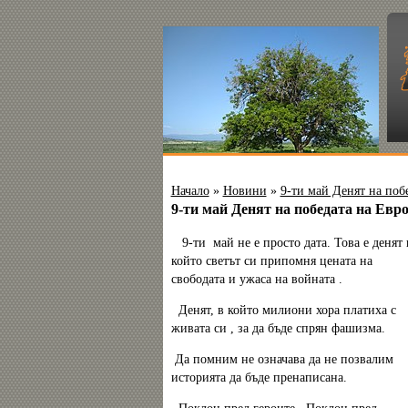
Начало
»
Новини
»
9-ти май Денят на поб
9-ти май Денят на победата на Евр
9-ти май не е просто дата. Това е денят 
който светът си припомня цената на
свободата и ужаса на войната .
Денят, в който милиони хора платиха с
живата си , за да бъде спрян фашизма.
Да помним не означава да не позвалим
историята да бъде пренаписана.