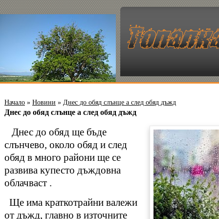
Начало
»
Новини
»
Днес до обяд слънце а след обяд дъжд
Днес до обяд слънце а след обяд дъжд
Днес до обяд ще бъде
слънчево, около обяд и след
обяд в много райони ще се
развива купесто дъждовна
облачваст .
Ще има краткотрайни валежи
от дъжд, главно в източните