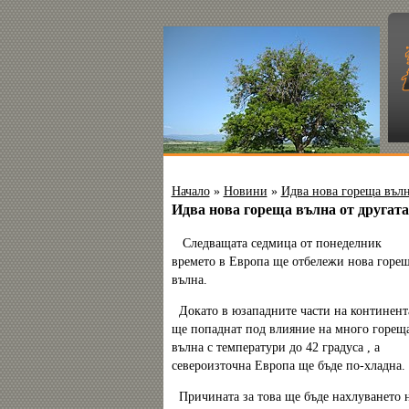
Начало
»
Новини
»
Идва нова гореща вълн
Идва нова гореща вълна от другата
Следващата седмица от понеделник
времето в Европа ще отбележи нова горе
вълна.
Докато в юзападните части на континент
ще попаднат под влияние на много горещ
вълна с температури до 42 градуса , а
североизточна Европа ще бъде по-хладна.
Причината за това ще бъде нахлуването 