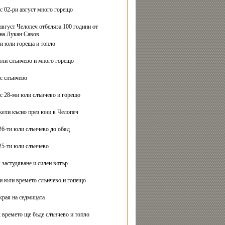
с 02-ри август много горещо
август Челопеч отбеляза 100 години от
на Лукан Савов
ви юли гореща и топло
юли слънчево и много горещо
с слънчево
с 28-ми юли слъвчево и горещо
ели късно през юни в Челопеч
26-ти юли слънчево до обяд
25-ти юли слънчево
 застудяване и силен вятър
ти юли времето слънчево и гопещо
края на седмицата
 времето ще бъде слънчево и топло