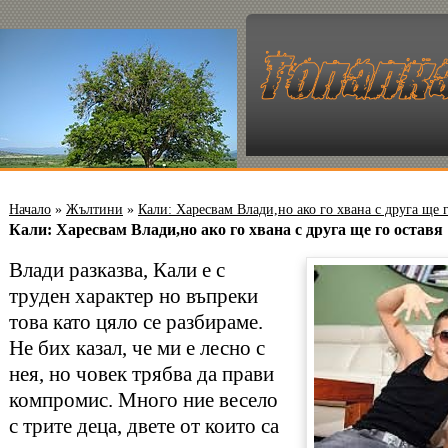
Начало
»
Жълтини
»
Кали: Харесвам Влади,но ако го хвана с друга ще г
Кали: Харесвам Влади,но ако го хвана с друга ще го оставя
Влади разказва, Кали е с
труден характер но въпреки
това като цяло се разбираме.
Не бих казал, че ми е лесно с
нея, но човек трябва да прави
компромис. Много ние весело
с трите деца, двете от които са