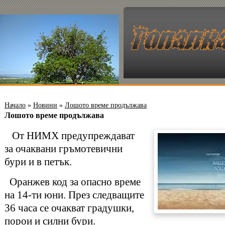
Начало
»
Новини
»
Лошото време продължава
Лошото време продължава
От НИМХ предупреждават
за очаквани гръмотевични
бури и в петък.
Оранжев код за опасно време
на 14-ти юни. През следващите
36 часа се очакват градушки,
порои и силни бури.