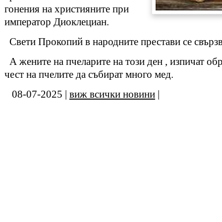
гонения на християните при
император Диоклециан.
Свети Прокопий в народните престави се свързв
А жените на пчеларите на този ден , изпичат об
чест на пчелите да събират много мед.
08-07-2025 |
виж всички новини
|