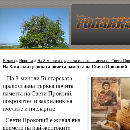
Начало
»
Новини
»
На 8-ми юли църквата почита паметта на Свети Пр
На 8-ми юли църквата почита паметта на Свети Прокопий
На 8-ми юли Българската
православна църква почита
паметта на Свети Прокоий,
покровител и закрилник на
пчелите и пчеларите.
Свети Прокопий е живял във
времето на най-жестоките