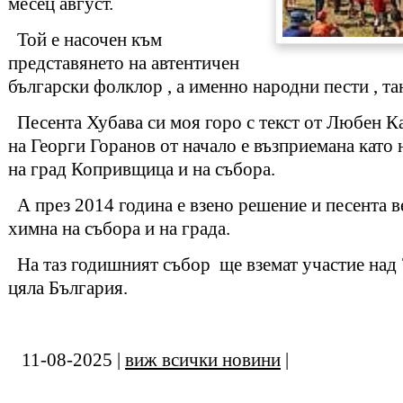
месец август.
Той е насочен към
представянето на автентичен
български фолклор , а именно народни пести , т
Песента Хубава си моя горо с текст от Любен К
на Георги Горанов от начало е възприемана като
на град Копривщица и на събора.
А през 2014 година е взено решение и песента в
химна на събора и на града.
На таз годишният събор ще вземат участие над 
цяла България.
11-08-2025 |
виж всички новини
|