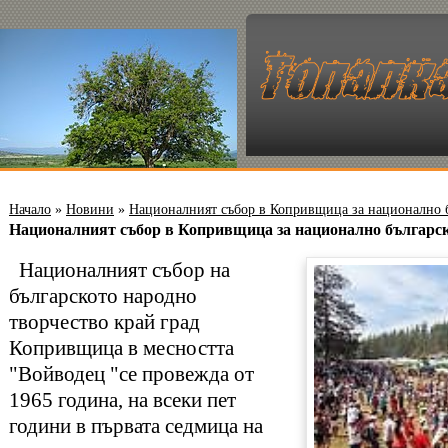
Начало
»
Новини
»
Националният събор в Копривщица за национално б
Националният събор в Копривщица за национално българск
Националният събор на
българското народно
творчество край град
Копривщица в месността
"Войводец "се провежда от
1965 година, на всеки пет
години в първата седмица на