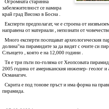
Огромната старинна
забележителност се намира
край град Високо в Босна .
Експерти предполагат, че е строена от иизвънзем
направена от материали , непознати от човечеств
Много експерти посещават археологическия пар
долина"на пирамидите за да видят с очите си пи
Слънцето , която е на 12,000 години .
Тя е три пъти по-голяма от Хеопсовата пирамида
2005 година от американския инженер- геолог и
Османагич.
Скрита е под тонове пръст и има форма на прав
пирамида.