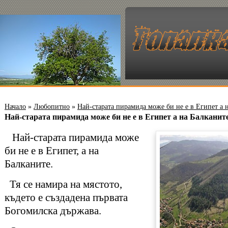
Начало
»
Любопитно
»
Най-старата пирамида може би не е в Египет а 
Най-старата пирамида може би не е в Египет а на Балканит
Най-старата пирамида може
би не е в Египет, а на
Балканите.
Тя се намира на мястото,
където е създадена първата
Богомилска държава.