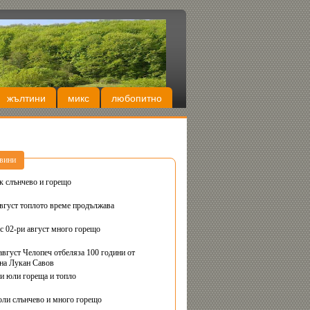
жълтини
микс
любопитно
вини
Днес вторник слънчево и горещо
август топлото време продължава
с 02-ри август много горещо
август Челопеч отбеляза 100 години от
на Лукан Савов
ви юли гореща и топло
юли слънчево и много горещо