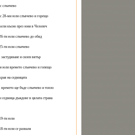
с слънчево
с 28-ми юли слъвчево и горещо
ели късно през юни в Челопеч
26-ти юли слънчево до обяд
25-ти юли слънчево
 застудяване и силен вятър
ти юли времето слънчево и гопещо
края на седмицата
 времето ще бъде слънчево и топло
и седмица дъждове в цялата страна
19-ти юли
18-ти юли се разваля