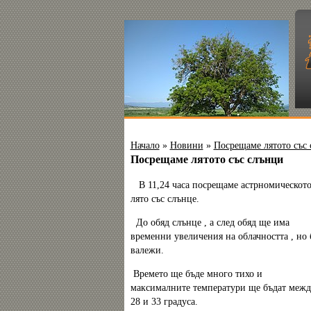
Начало
»
Новини
»
Посрещаме лятото със
Посрещаме лятото със слънци
В 11,24 часа посрещаме астрномическот
лято със слънце.
До обяд слънце , а след обяд ще има
временни увеличения на облачността , но 
валежи.
Времето ще бъде много тихо и
максималните температури ще бъдат межд
28 и 33 градуса.