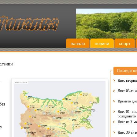
начало
новини
спорт
 слънци
Последни но
о
Днес 03-ти 
Времето дне
без
Днес 01 -ви 
рождението 
Днес на 31-
у
Днес 30-ти 