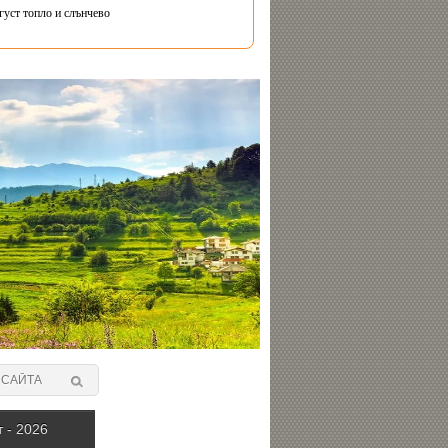
густ топло и слънчево