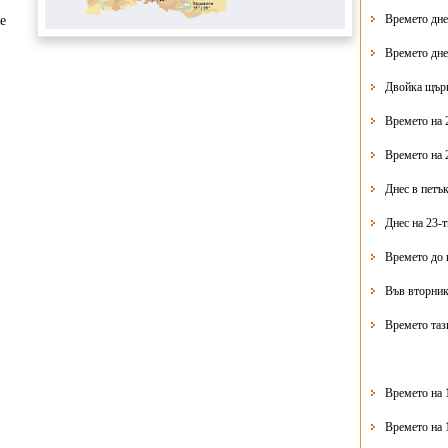
Времето дне
е
Времето дне
Двойка щърк
Времето на 
Времето на 
Днес в петък
Днес на 23-
Времето до 
Във вторник
Времето таз
Времето на 
Времето на 