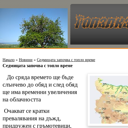
Начало
»
Новини
»
Седмицата започва с топло време
Седмицата започва с топло време
До сряда времето ще бъде
слънчево до обяд и след обяд
ще има временни увеличения
на облачността
Очакват се кратки
превалявания на дъжд,
придружен с гръмотевици,