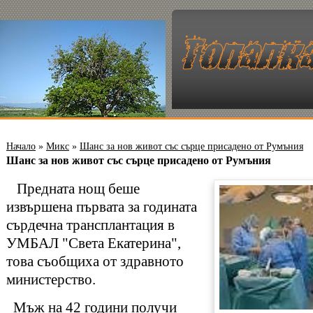
Начало
»
Микс
»
Шанс за нов живот със сърце присадено от Румъния
Шанс за нов живот със сърце присадено от Румъния
Предната нощ беше
извършена първата за годината
сърдечна трансплантация в
УМБАЛ "Света Екатерина",
това съобщиха от здравното
министерство.
Мъж на 42 години получи