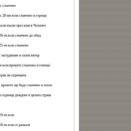
с слънчево
с 28-ми юли слъвчево и горещо
ели късно през юни в Челопеч
26-ти юли слънчево до обяд
25-ти юли слънчево
 застудяване и силен вятър
ти юли времето слънчево и гопещо
края на седмицата
 времето ще бъде слънчево и топло
и седмица дъждове в цялата страна
19-ти юли
18-ти юли се разваля