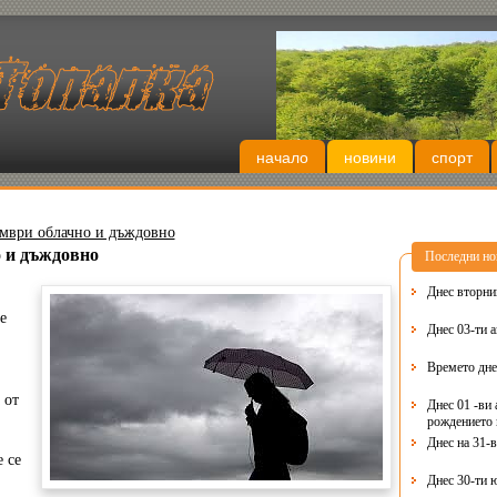
начало
новини
спорт
ември облачно и дъждовно
о и дъждовно
Последни но
е
Днес 03-ти 
Времето дне
 от
Днес 01 -ви 
рождението 
Днес на 31-
 се
Днес 30-ти 