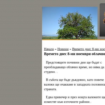
Начало
»
Новини
»
Времето днес 8-ми но
Времето днес 8-ми ноември облачн
Предстоящите почивни дни ще бъдат с
преобладаващо облачно време, но няма да 
студено. .
В събота ще бъде дъждовно, като повече
валежи ще очакваме в западната половина
страната.
Едва привечер и през нощта валежите ще
изместят към източните райони..