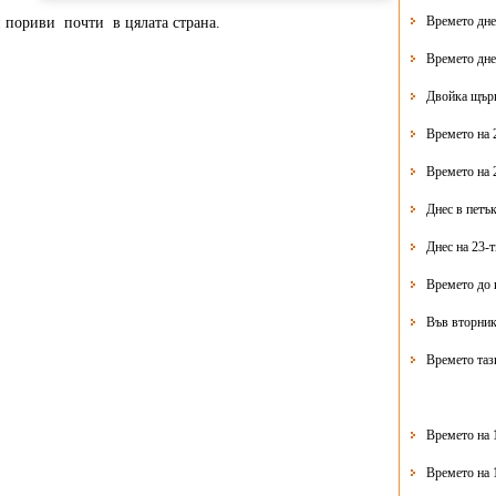
Времето дне
 пориви почти в цялата страна.
Времето дне
Двойка щърк
Времето на 
Времето на 
Днес в петък
Днес на 23-
Времето до 
Във вторник
Времето таз
Времето на 
Времето на 