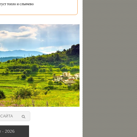
густ топло и слънчево