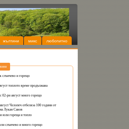
жълтини
микс
любопитно
вини
Днес вторник слънчево и горещо
август топлото време продължава
с 02-ри август много горещо
август Челопеч отбеляза 100 години от
на Лукан Савов
ви юли гореща и топло
юли слънчево и много горещо