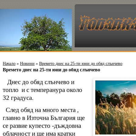
Начало
»
Новини
»
Времето днес на 25-ти юни до обяд слънчево
Времето днес на 25-ти юни до обяд слънчево
Днес до обяд слънчево и
топло и с темперанура около
32 градуса.
След обяд на много места ,
главно в Източна България ще
се развие купесто -дъждовна
облачност и ще има кратки