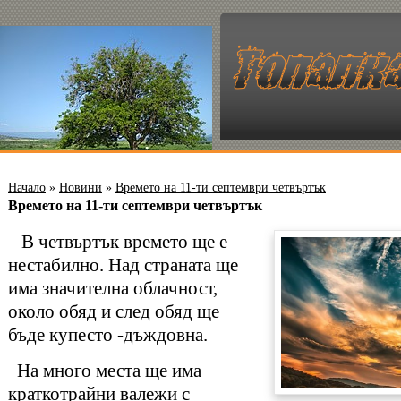
Начало
»
Новини
»
Времето на 11-ти септември четвъртък
Времето на 11-ти септември четвъртък
В четвъртък времето ще е
нестабилно. Над страната ще
има значителна облачност,
около обяд и след обяд ще
бъде купесто -дъждовна.
На много места ще има
краткотрайни валежи с