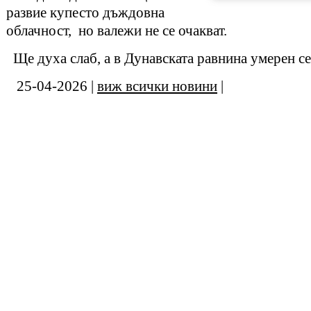
развие купесто дъждовна
облачност, но валежи не се очакват.
Ще духа слаб, а в Дунавската равнина умерен се
25-04-2026 |
виж всички новини
|