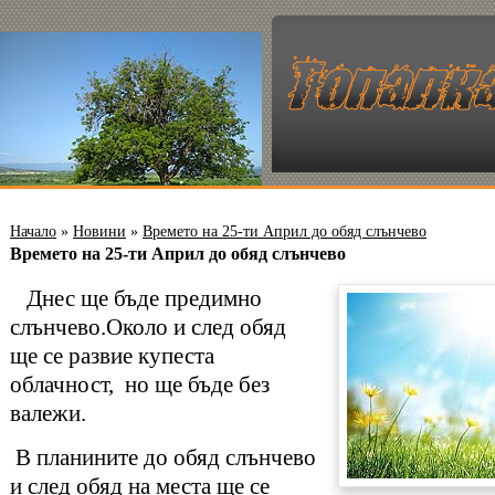
Начало
»
Новини
»
Времето на 25-ти Април до обяд слънчево
Времето на 25-ти Април до обяд слънчево
Днес ще бъде предимно
слънчево.Около и след обяд
ще се развие купеста
облачност, но ще бъде без
валежи.
В планините до обяд слънчево
и след обяд на места ще се