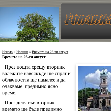
Начало
»
Новини
»
Времето на 26-ти август
Времето на 26-ти август
През нощта срещу вторник
валежите навсякъде ще спрат и
облачността ще намалее и да
очакваме предимно ясно
време.
През деня във вторник
времето ще бъде предимно