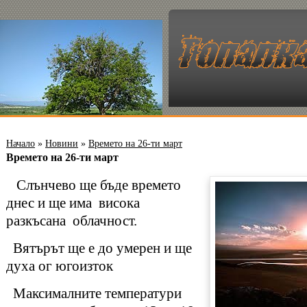
Начало
»
Новини
»
Времето на 26-ти март
Времето на 26-ти март
Слънчево ще бъде времето
днес и ще има висока
разкъсана облачност.
Вятърът ще е до умерен и ще
духа ог югоизток
Максималните температури