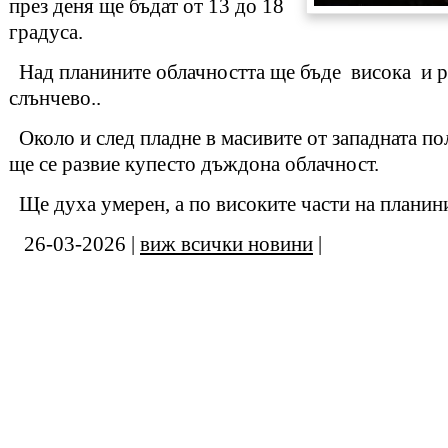
през деня ще бъдат от 13 до 18
градуса.
Над планините облачността ще бъде висока и р
слънчево..
Около и след пладне в масивите от западната по
ще се развие купесто дъждона облачност.
Ще духа умерен, а по високите части на планини
26-03-2026 |
виж всички новини
|