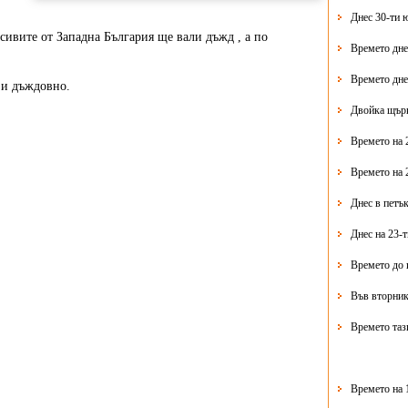
Днес 30-ти 
вите от Западна България ще вали дъжд , а по
Времето дне
Времето дне
 и дъждовно.
Двойка щърк
Времето на 
Времето на 
Днес в петък
Днес на 23-
Времето до 
Във вторник
Времето таз
Времето на 