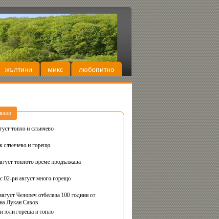
жълтини
микс
любопитно
вини
густ топло и слънчево
Днес вторник слънчево и горещо
август топлото време продължава
с 02-ри август много горещо
август Челопеч отбеляза 100 години от
на Лукан Савов
ви юли гореща и топло