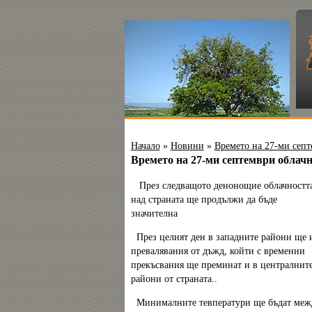
Начало
»
Новини
»
Времето на 27-ми сеп
Времето на 27-ми септември облач
През следващото денонощие облачностт
над страната ще продължи да бъде
значителна
През целият ден в западните райони ще 
превалявания от дъжд, койти с временни
прекъсвания ще преминат и в централнит
райони от страната..
Минималните тевператури ще бъдат меж