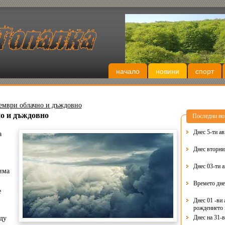
начало
новини
спорт
тември облачно и дъждовно
но и дъждовно
Последни но
Днес 5-ти ав
а
Днес 03-ти 
има
Времето дне
е
Днес 01 -ви 
рождението 
Днес на 31-
ду