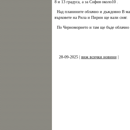
8 и 13 градуса, а за София около10 .
Над планините облачно и дъждовно В маси
върховете на Рила и Пирин ще вали сняг.
По Черноморието и там ще бъде облачно
28-09-2025 |
виж всички новини
|