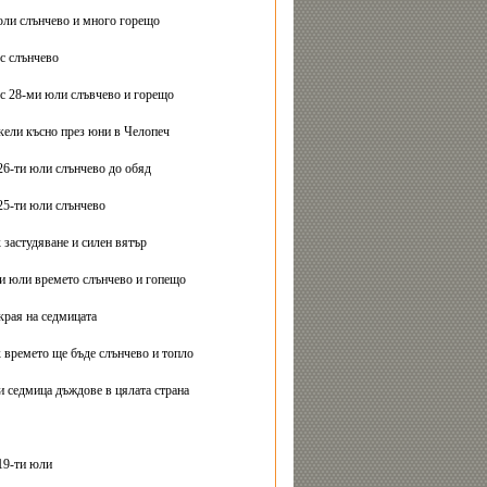
юли слънчево и много горещо
с слънчево
с 28-ми юли слъвчево и горещо
ели късно през юни в Челопеч
26-ти юли слънчево до обяд
25-ти юли слънчево
 застудяване и силен вятър
ти юли времето слънчево и гопещо
края на седмицата
 времето ще бъде слънчево и топло
и седмица дъждове в цялата страна
19-ти юли