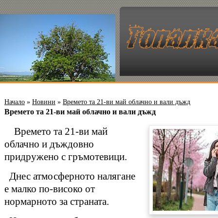
Начало
»
Новини
»
Времето та 21-ви май облачно и вали дъжд
Времето та 21-ви май облачно и вали дъжд
Времето та 21-ви май
облачно и дъждовно
придружено с гръмотевици.
Днес атмосферното налягане
е малко по-високо от
нормарното за страната.