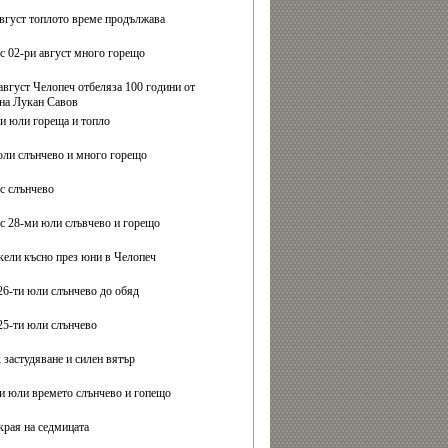
август топлото време продължава
с 02-ри август много горещо
август Челопеч отбеляза 100 години от
на Лукан Савов
ви юли гореща и топло
юли слънчево и много горещо
с слънчево
с 28-ми юли слъвчево и горещо
ели късно през юни в Челопеч
26-ти юли слънчево до обяд
25-ти юли слънчево
 застудяване и силен вятър
ти юли времето слънчево и гопещо
края на седмицата