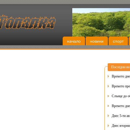
начало
новини
спорт
Последни но
Времето днес
Времето пре
Слънце до о
Времето днес
Днес 5-ти ав