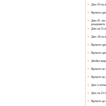
Днес 03-ти 
Времето дне
Днес 01 -ви 
рождението 
Днес на 31-
Днес 30-ти 
Времето дне
Времето дне
Двойка щърк
Времето на 
Времето на 
Днес в петък
Днес на 23-
Времето до 