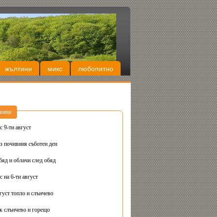
жълтини
микс
любопитно
вини
 9-ти август
з почивния съботен ден
бяд и облачи след обяд
 на 6-ти август
густ топло и слънчево
Днес вторник слънчево и горещо