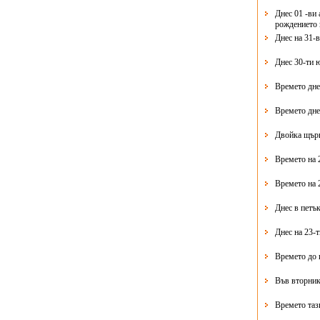
Днес 01 -ви 
рождението 
Днес на 31-
Днес 30-ти 
Времето дне
Времето дне
Двойка щърк
Времето на 
Времето на 
Днес в петък
Днес на 23-
Времето до 
Във вторник
Времето таз