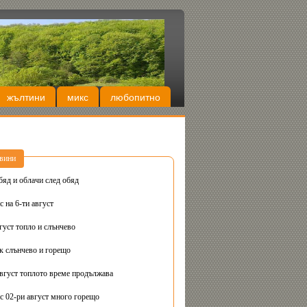
жълтини
микс
любопитно
вини
бяд и облачи след обяд
 на 6-ти август
густ топло и слънчево
Днес вторник слънчево и горещо
август топлото време продължава
с 02-ри август много горещо