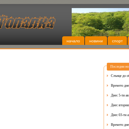
начало
новини
спорт
Последни но
Слънце до о
Времето днес
Днес 5-ти ав
Днес 03-ти 
Времето дне