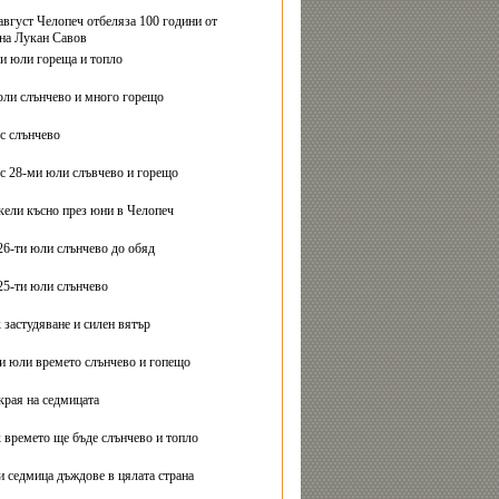
август Челопеч отбеляза 100 години от
на Лукан Савов
ви юли гореща и топло
юли слънчево и много горещо
с слънчево
с 28-ми юли слъвчево и горещо
ели късно през юни в Челопеч
26-ти юли слънчево до обяд
25-ти юли слънчево
 застудяване и силен вятър
ти юли времето слънчево и гопещо
края на седмицата
 времето ще бъде слънчево и топло
и седмица дъждове в цялата страна