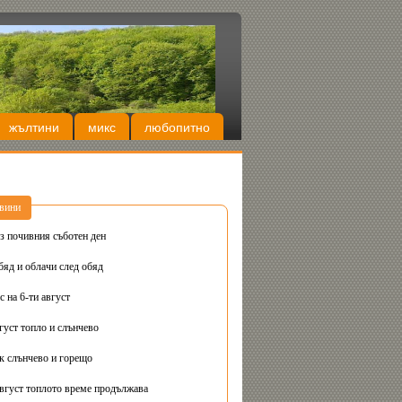
жълтини
микс
любопитно
вини
з почивния съботен ден
бяд и облачи след обяд
 на 6-ти август
густ топло и слънчево
Днес вторник слънчево и горещо
август топлото време продължава