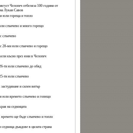
август Челопеч отбеляза 100 години от
на Лукан Савов
ви юли гореща и топло
юли слънчево и много горещо
с слънчево
с 28-ми юли слъвчево и горещо
ели късно през юни в Челопеч
26-ти юли слънчево до обяд
25-ти юли слънчево
 застудяване и силен вятър
ти юли времето слънчево и гопещо
края на седмицата
 времето ще бъде слънчево и топло
и седмица дъждове в цялата страна