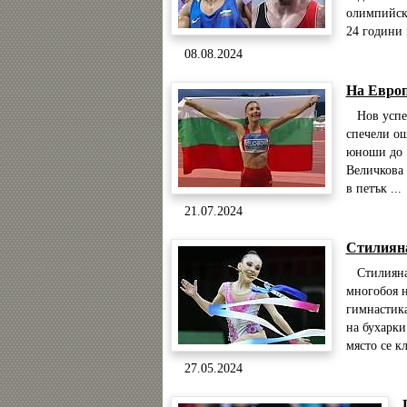
олимпийски
24 години н
08.08.2024
На Европ
Нов успех
спечели ощ
юноши до 
Величкова 
в петък ...
21.07.2024
Стилиян
Стилияна 
многобоя н
гимнастик
на бухарки
място се кл
27.05.2024