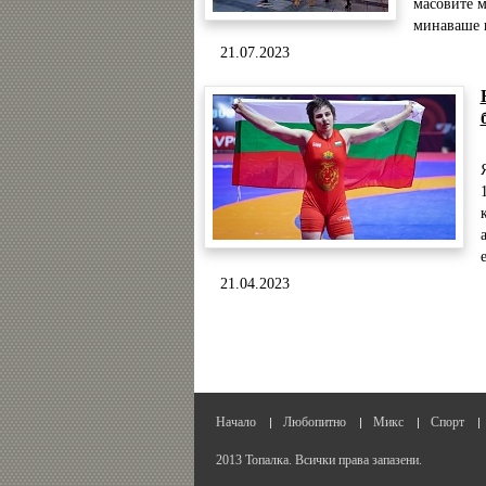
масовите м
минаваше п
21.07.2023
21.04.2023
Начало
Любопитно
Микс
Спорт
2013 Топалка. Всички права запазени.