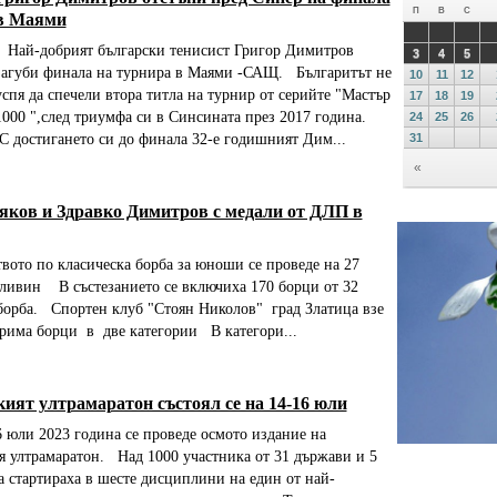
в Маями
Най-добрият български тенисист Григор Димитров
загуби финала на турнира в Маями -САЩ. Българитът не
успя да спечели втора титла на турнир от серийте "Мастър
1000 ",след триумфа си в Синсината през 2017 година.
С достигането си до финала 32-е годишният Дим...
яков и Здравко Димитров с медали от ДЛП в
то по класическа борба за юноши се проведе на 27
ливин В състезанието се включиха 170 борци от 32
борба. Спортен клуб "Стоян Николов" град Златица взе
трима борци в две категории В категори...
ият ултрамаратон състоял се на 14-16 юли
юли 2023 година се проведе осмото издание на
 ултрамаратон. Над 1000 участника от 31 държави и 5
 стартираха в шесте дисциплини на един от най-