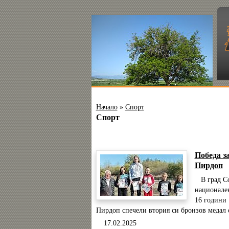
Начало
»
Спорт
Спорт
Победа з
Пирдоп
В град Соф
национален
16 години 
Пирдоп спечели втория си бронзов медал о
17.02.2025