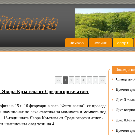
начало
новини
спорт
Последни но
Слънце до о
<<
1
2
3
4
5
6
>>
Времето днес
а Явора Кръстева от Средногорски атлет
Днес 5-ти ав
ия на 15 и 16 февруари в зала "Фестивална" се проведе
 шампионат по лека атлетика за момичета и момчета под
13-годишната Явора Кръстева от Средногорски атлет -
Днес 03-ти 
т шампионата след този на 4...
Времето дне