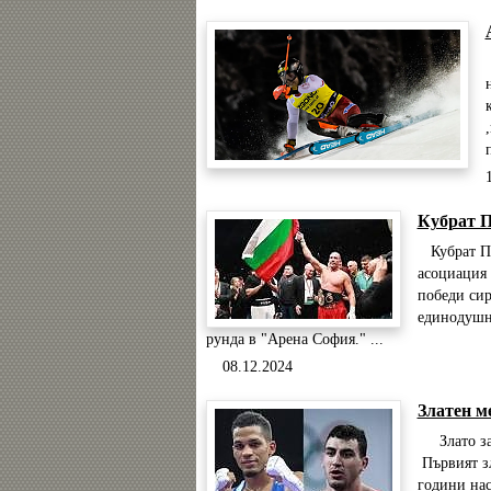
Кубрат П
Кубрат Пу
асоциация 
победи сир
единодушно
рунда в "Арена София." ...
08.12.2024
Златен м
Злато за 
Първият зл
години нас