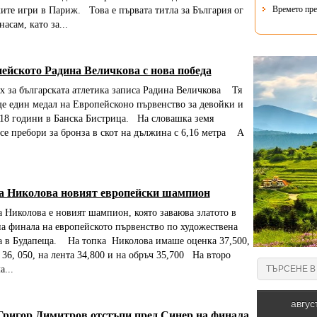
Времето пре
те игри в Париж. Това е първата титла за България ог
асам, като за...
ейското Радина Величкова с нова победа
 за българската атлетика записа Радина Величкова Тя
е един медал на Европейсконо първенство за девойки и
18 години в Банска Бистрица. На словашка земя
се пребори за бронза в скот на дължина с 6,16 метра А
а Николова новият европейски шампион
Николова е новият шампион, която заваюва златото в
а финала на европейското първенство по художествена
а в Будапеща. На топка Николова имаше оценка 37,500,
 36, 050, на лента 34,800 и на обръч 35,700 На второ
а...
Григор Димитров отстъпи пред Синер на финала