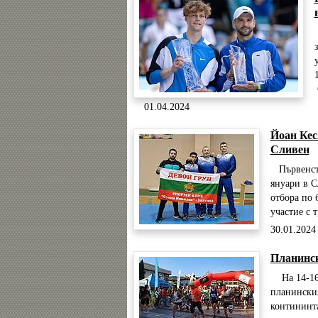
01.04.2024
Йоан Кес
Сливен
Първенство
януари в С
отбора по 
участие с 
30.01.2024
Планинск
На 14-16 
планинския
контининта