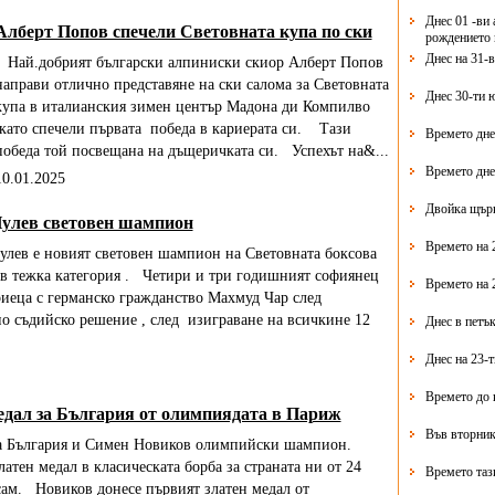
Днес 01 -ви 
Алберт Попов спечели Световната купа по ски
рождението 
Днес на 31-
Най.добрият български алпиниски скиор Алберт Попов
направи отлично представяне на ски салома за Световната
Днес 30-ти 
купа в италианския зимен център Мадона ди Компилво
,като спечели първата победа в кариерата си. Тази
Времето дне
победа той посвещана на дъщеричката си. Успехът на&...
Времето дне
10.01.2025
Двойка щърк
улев световен шампион
Времето на 
лев е новият световен шампион на Световната боксова
в тежка категория . Четири и три годишният софиянец
Времето на 
иеца с германско гражданство Махмуд Чар след
 съдийско решение , след изиграване на всичкине 12
Днес в петък
Днес на 23-
Времето до 
едал за България от олимпиядата в Париж
Във вторник
България и Симен Новиков олимпийски шампион.
атен медал в класическата борба за страната ни от 24
Времето таз
ам. Новиков донесе първият златен медал от