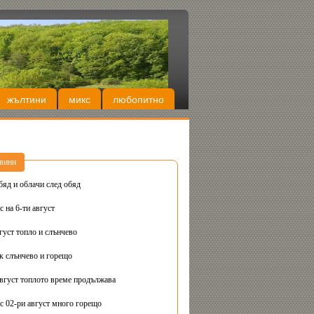
жълтини
микс
любопитно
вини
бяд и облачи след обяд
 на 6-ти август
густ топло и слънчево
Днес вторник слънчево и горещо
август топлото време продължава
с 02-ри август много горещо