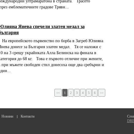
еждународни ултрамаратона в страната. Трасето
рез емблематичните градове Трявн...
Юлияна Янева спечели златен медал за
българия
На европейското първенство по борба в Загреб Юлияна
Янева донесе за България златен медал. Тя се наложи с
10 на 3 срещу украйнката Алла Белинска на финала в
категория до 68 кг. Това е първото отличие при жените,
а при мъжете свободен стил донесоха още два сребърни и
един...
<<
1
2
3
4
5
6
>>
Новини
Контакти
Crea
DREA