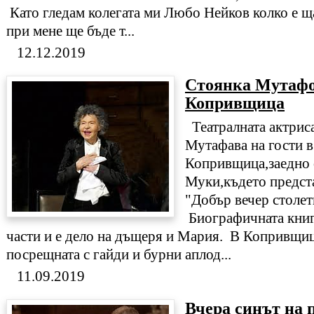
Като гледам колегата ми Любо Нейков колко е ща
при мене ще бъде т...
12.12.2019
Стоянка Мутафо
Копривщица
Театралната актрис
Мутафава на гости в
Копривщица,заедно 
Муки,където предста
"Добър вечер столет
Биографичната книга
части и е дело на дъщеря и Мария. В Копривщиц
посрещната с гайди и бурни аплод...
11.09.2019
Вчера синът на 