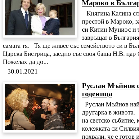
Мароко в Бълга
Княгина Калина сл
престой в Мароко, з
си Китин Муниос и т
завръщат в България
самата тя. Тя ще живее със семейството си в Бъл
Царска Бистрица, заедно със своя баща Н.В. ца
Пожелах да до...
30.01.2021
Руслан Мъйнов с
годеница
Руслан Мъйнов най-
другарка в живота. 
на светско събитие, 
колежката си Силви
похвали, че е готов 