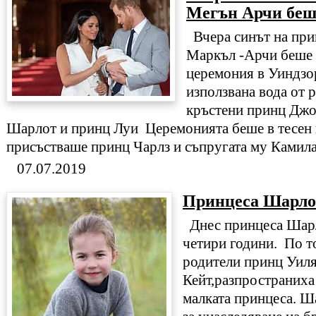
Мегън Арчи беш
Вчера синът на при
Маркъл -Арчи беше 
церемония в Уиндзор
използвана вода от 
кръстени принц Дж
Шарлот и принц Луи Церемонията беше в тесен к
присъстваше принц Чарлз и съпругата му Камила,
07.07.2019
Принцеса Шарлот
Днес принцеса Шар
четири години. По т
родители принц Уиля
Кейт,разпространиха
малката принцеса. Ш