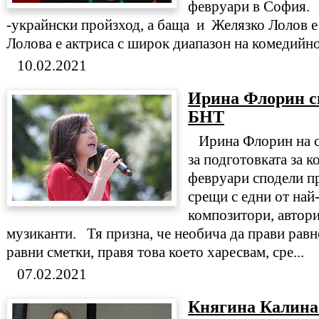
февруари в София. 
-украйнски пройзход, а баща и Желязко Лолов е
Лолова е актриса с широк диапазон на комедийно
10.02.2021
Ирина Флорин с
БНТ
Ирина Флорин на с
за подготовката за к
февруари сподели п
срещи с едни от най
композитори, автори
музиканти. Тя призна, че необича да прави равн
равни сметки, правя това което харесвам, сре...
07.02.2021
Княгина Калина 