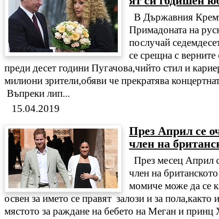
ят си годишен ю
В Държавния Кремъ
Примадоната на руск
послучай седемдесет
се срещна с верните
преди десет години Пугачова,чийто стил и кариер
милиони зрители,обяви че прекратява концертна
Въпреки лип...
15.04.2019
През Април се о
член на британс
През месец Април с
член на британското
момиче може да се к
освен за името се правят залози и за пола,както и
мястото за раждане на бебето на Меган и принц 