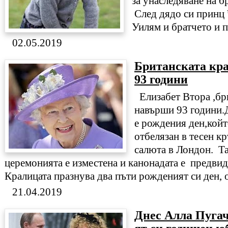
за унаследяване на б
След дядо си принц 
Уилям и братчето и 
02.05.2019
Британската кр
93 години
Елизабет Втора ,бр
навърши 93 години.
е рождения ден,койт
отбелязан в тесен кр
салюта в Лондон. Та
церемонията е изместена и канонадата е предвид
Кралицата празнува два пъти рожденият си ден, о
21.04.2019
Днес Алла Пугач