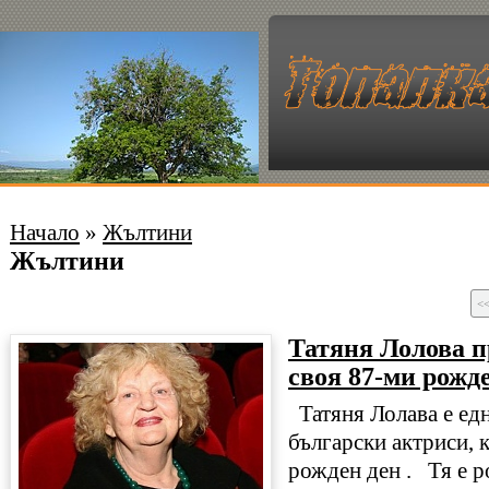
Начало
»
Жълтини
Жълтини
<
Татяня Лолова п
своя 87-ми рожд
Татяня Лолава е ед
български актриси, 
рожден ден . Тя е р