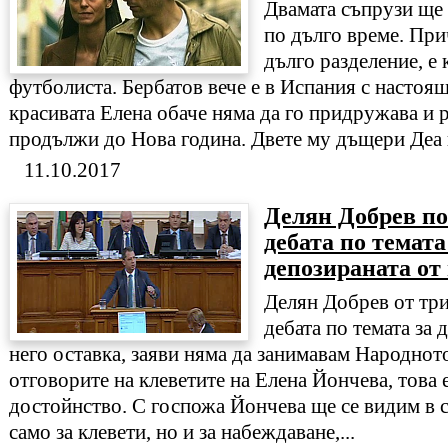
Двамата съпрузи ще 
по дълго време. При
дълго разделение, е 
футболиста. Бербатов вече е в Испания с настоя
красивата Елена обаче няма да го придружава и 
продължи до Нова година. Двете му дъщери Деа и
11.10.2017
Делян Добрев по
дебата по темата
депозираната от 
Делян Добрев от три
дебата по темата за 
него оставка, заяви няма да занимавам Народнот
отговорите на клеветите на Елена Йончева, това 
достойнство. С госпожа Йончева ще се видим в с
само за клевети, но и за набеждаване,...