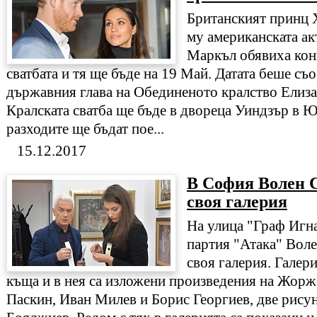
Британският принц 
му американската а
Маркъл обявиха конк
сватбата и тя ще бъде на 19 Май. Датата беше съ
държавния глава на Обединеното кралство Елиза
Кралската сватба ще бъде в двореца Уиндзър в 
разходите ще бъдат пое...
15.12.2017
В София Волен 
своя галерия
На улица "Граф Игна
партия "Атака" Вол
своя галерия. Галер
къща и в нея са изложени произведения на Жорж
Паскин, Иван Милев и Борис Георгиев, две рису