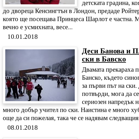
детската градина, ко
до двореца Кенсингтън в Лондон, предаде Ройтер
която ще посещава Принцеса Шарлот е частна. 
вечно е усмихната, весе...
10.01.2018
Деси Банова и П
ски в Бавско
Двамата прекараха п
Банско, където сино
за първи път на ски.
потвърди, мога да се
сериозен напредък н
много добър учител по ски. Наистина е много ху
още да си пожелая, така че се надявам следващия 
08.01.2018