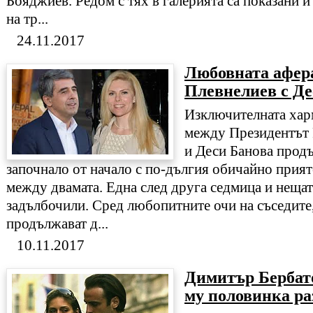
Бояджиев. Редом с тях в галерията са показани 
на тр...
24.11.2017
Любовната афер
Плевнелиев с Де
Изключителната хар
между Президентът 
и Деси Банова прод
започнало от начало с по-дългия обичайно прият
между двамата. Една след друга седмица и нещата
задълбочили. Сред любопитните очи на съседите
продължават д...
10.11.2017
Димитър Бербато
му половинка ра