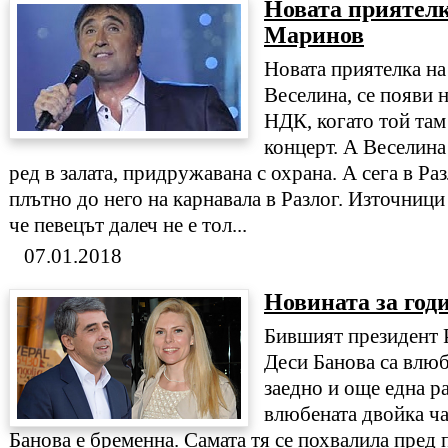
Новата приятелк
Маринов
Новата приятелка н
Веселина, се появи 
НДК, когато той там
концерт. А Веселина
ред в залата, придружавана с охрана. А сега в Ра
плътно до него на карнавала в Разлог. Източници
че певецът далеч не е тол...
07.01.2018
Новината за год
Бившият президент 
Деси Банова са влю
заедно и още една р
влюбената двойка ча
Банова е бременна. Самата тя се похвалила пред 