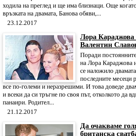
ходила на преглед и ще има близнаци. Още когато
връзката на двамата, Банова обяви,...
23.12.2017
Лора Караджова 
Валентин Славо
Поради постоянните
на Лора Караджова 
се наложило двамата 
последните месеци р
все по-големи и неразрешими. И това доведе двам
и всеки да си тръгне по своя път, отколкото да в
панаири. Родител...
21.12.2017
Да очакваме гол
британска сватб