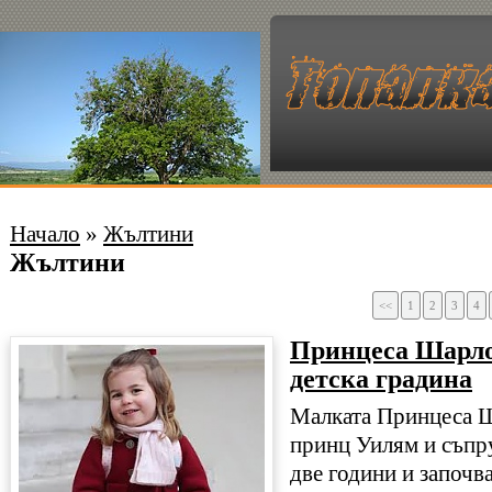
Начало
»
Жълтини
Жълтини
<<
1
2
3
4
Принцеса Шарло
детска градина
Малката Принцеса 
принц Уилям и съпру
две години и започв