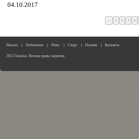
04.10.2017
<<
1
2
3
4
Начало
Любопитно
Микс
Спорт
Новини
Контакти
2013 Топалка. Всички права запазени.