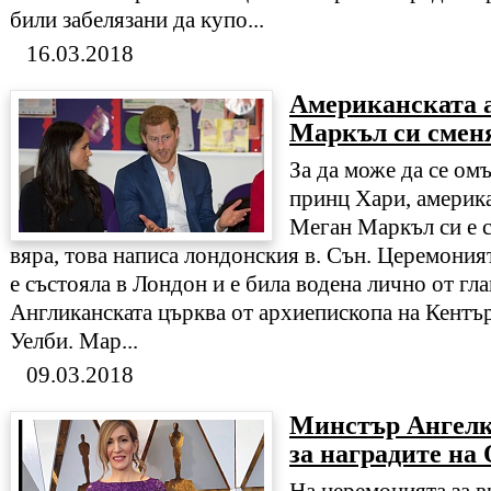
били забелязани да купо...
16.03.2018
Американската 
Маркъл си смен
За да може да се ом
принц Хари, америка
Меган Маркъл си е 
вяра, това написа лондонския в. Сън. Церемония
е състояла в Лондон и е била водена лично от гла
Англиканската църква от архиепископа на Кент
Уелби. Мар...
09.03.2018
Минстър Ангелк
за наградите на