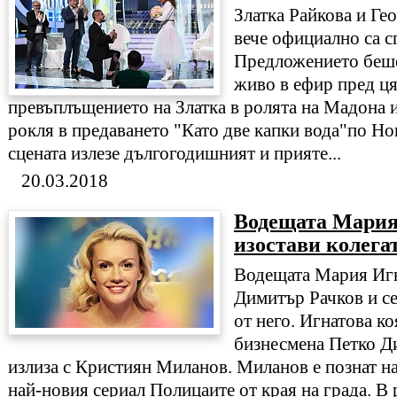
Златка Райкова и Ге
вече официално са с
Предложението беше
живо в ефир пред ця
превъплъщението на Златка в ролята на Мадона и
рокля в предаването "Като две капки вода"по Нов
сцената излезе дългогодишният и прияте...
20.03.2018
Водещата Мария
изостави колега
Водещата Мария Игн
Димитър Рачков и се
от него. Игнатова ко
бизнесмена Петко Д
излиза с Кристиян Миланов. Миланов е познат на
най-новия сериал Полицаите от края на града. В 