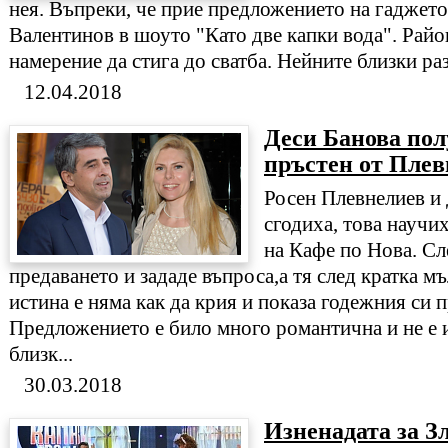
нея. Въпреки, че прие предложението на гаджето
Валентинов в шоуто "Като две капки вода". Райо
намерение да стига до сватба. Нейните близки раз
12.04.2018
Деси Банова пол
пръстен от Плев
Росен Плевнелиев и 
сгодиха, това научи
на Кафе по Нова. Сл
предаването и зададе въпроса,а тя след кратка мъ
истина е няма как да крия и показа годежния си п
Предложението е било много романтична и не е и
близк...
30.03.2018
Изненадата за З