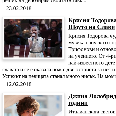
реших да депозирам своята оставк...
23.02.2018
Крисия Тодорова 
Шоуто на Слави
Крисия Тодорова чуд
музика напуска от п
Трифонови и отново
на учението. От 4-р
най-известното дете
славата и се е оказала нож с две остриета за нея 
Успехът на певицата станал много нисък. На моми
12.02.2018
Джина Лолобрид
години
Италианската светов