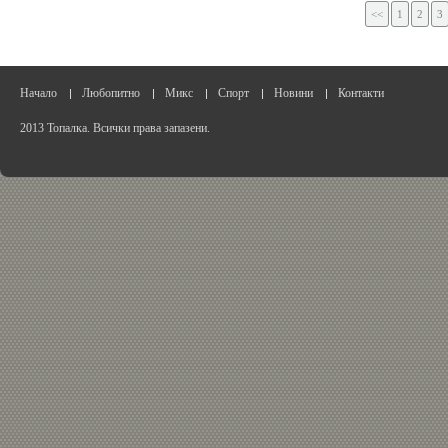
<<
1
2
3
Начало
Любопитно
Микс
Спорт
Новини
Контакти
2013 Топалка. Всички права запазени.