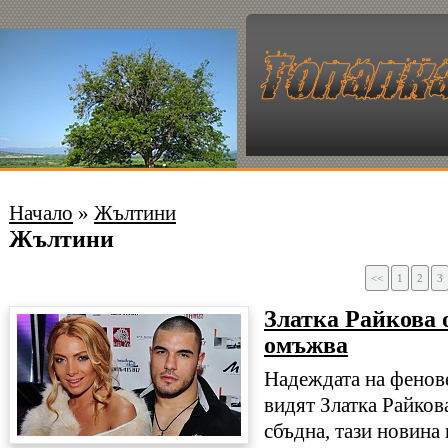
Начало
»
Жълтини
Жълтини
<<
1
2
3
Златка Райкова 
омъжва
Надеждата на фенове
видят Златка Райкова
сбъдна, тази новина 