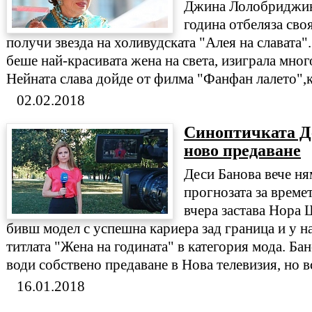
Джина Лолобриджина
година отбеляза сво
получи звезда на холивудската "Алея на славата"
беше най-красивата жена на света, изиграла мног
Нейната слава дойде от филма "Фанфан лалето",къ
02.02.2018
Синоптичката Д
ново предаване
Деси Банова вече ня
прогнозата за времет
вчера застава Нора 
бивш модел с успешна кариера зад граница и у на
титлата "Жена на годината" в категория мода. Ба
води собствено предаване в Нова телевизия, но вс
16.01.2018