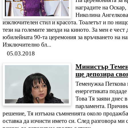
На церемонията за в
наградите на Оскар,
Николина Ангелкова
изключителен стил и красота. Тоалетът и по нищ
тези на големите звезди на киното. За мен е чест
юбилейната 90-та церемония за връчването на на
Изключително бл...
05.03.2018
Министър Темен
ще депозира сво
Теменужка Петкова 
енергетиката подаде 
Това Тя заяви днес в
парламента. Причина
решение, Тя изтъкна съмненията около продажбат
оставка да изчисти името си. След разговора ми с